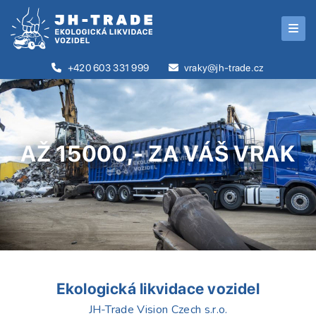
+420 603 331 999
vraky@jh-trade.cz
AŽ 15000,- ZA VÁŠ VRAK
Ekologická likvidace vozidel
JH-Trade Vision Czech s.r.o.